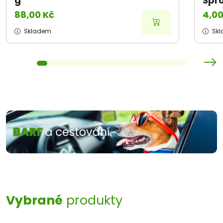
g
Špro
88,00 Kč
4,00
Skladem
Sk
Vybrané
produkty