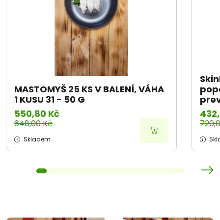
Skin
MASTOMYŠ 25 KS V BALENÍ, VÁHA
popá
1 KUSU 31 - 50 G
prev
550,80 Kč
432,
648,00 Kč
720,
Skladem
Sk