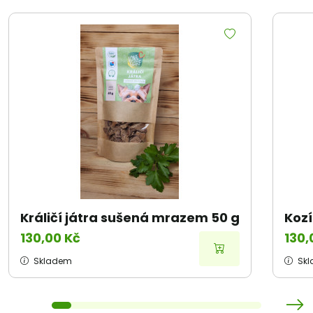
Králičí játra sušená mrazem 50 g
Kozí
130,00 Kč
130,
Skladem
Sk