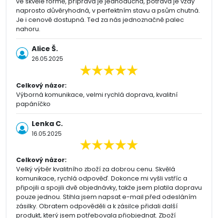
ve skvělé formě, příprava je jednoduchá, potrava je vždy
naprosto důvěryhodná, v perfektním stavu a psům chutná.
Je i cenově dostupná. Ted za nás jednoznačně palec
nahoru.
Alice Š.
26.05.2025
Celkový názor:
Výborná komunikace, velmi rychlá doprava, kvalitní
papáníčko
Lenka C.
16.05.2025
Celkový názor:
Velký výběr kvalitního zboží za dobrou cenu. Skvělá
komunikace, rychlá odpověď. Dokonce mi vyšli vstříc a
připojili a spojili dvě objednávky, takže jsem platila dopravu
pouze jednou. Stihla jsem napsat e-mail před odesláním
zásilky. Obratem odpověděli a k zásilce přidali další
produkt, který jsem potřebovala přiobjednat. Zboží