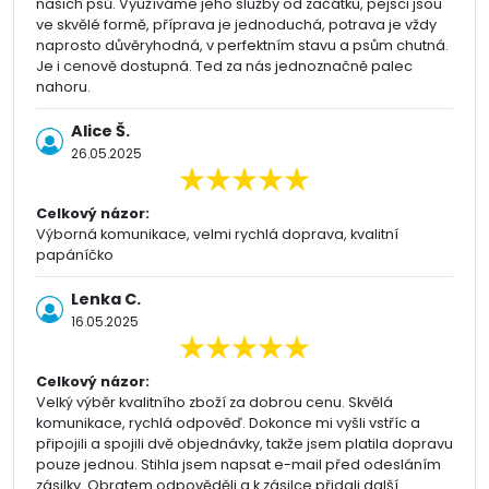
našich psů. Využíváme jeho služby od začátku, pejsci jsou
ve skvělé formě, příprava je jednoduchá, potrava je vždy
naprosto důvěryhodná, v perfektním stavu a psům chutná.
Je i cenově dostupná. Ted za nás jednoznačně palec
nahoru.
Alice Š.
26.05.2025
Celkový názor:
Výborná komunikace, velmi rychlá doprava, kvalitní
papáníčko
Lenka C.
16.05.2025
Celkový názor:
Velký výběr kvalitního zboží za dobrou cenu. Skvělá
komunikace, rychlá odpověď. Dokonce mi vyšli vstříc a
připojili a spojili dvě objednávky, takže jsem platila dopravu
pouze jednou. Stihla jsem napsat e-mail před odesláním
zásilky. Obratem odpověděli a k zásilce přidali další