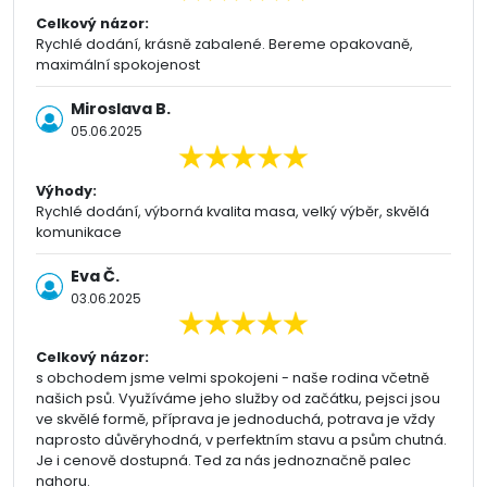
Celkový názor:
Rychlé dodání, krásně zabalené. Bereme opakovaně,
maximální spokojenost
Miroslava B.
05.06.2025
Výhody:
Rychlé dodání, výborná kvalita masa, velký výběr, skvělá
komunikace
Eva Č.
03.06.2025
Celkový názor:
s obchodem jsme velmi spokojeni - naše rodina včetně
našich psů. Využíváme jeho služby od začátku, pejsci jsou
ve skvělé formě, příprava je jednoduchá, potrava je vždy
naprosto důvěryhodná, v perfektním stavu a psům chutná.
Je i cenově dostupná. Ted za nás jednoznačně palec
nahoru.