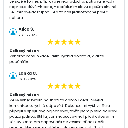
ve skvělé formě, příprava je jednoduchá, potrava je vždy
naprosto důvěryhodná, v perfektním stavu a psům chutná.
Je i cenově dostupná. Ted za nás jednoznačně palec
nahoru.
Alice Š.
26.05.2025
Celkový názor:
Výborná komunikace, velmi rychlá doprava, kvalitní
papáníčko
Lenka C.
16.05.2025
Celkový názor:
Velký výběr kvalitního zboží za dobrou cenu. Skvělá
komunikace, rychlá odpověď. Dokonce mi vyšli vstříc a
připojili a spojili dvě objednávky, takže jsem platila dopravu
pouze jednou. Stihla jsem napsat e-mail před odesláním
zásilky. Obratem odpověděli a k zásilce přidali další
produkt, který jsem potřebovala přiobjednat. Zboží