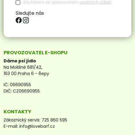
Souhlasím se zpracovaním
osobních údajů
.
Sledujte nás
PROVOZOVATEL E-SHOPU
Dáme psí jídlo
Na Moklině 681/42,
163 00 Praha 6 - Řepy
IČ: 06690955
DIČ: CZ06690955
KONTAKTY
Zákaznický servis:
725 860 595
E-mail:
info@lovebarf.cz